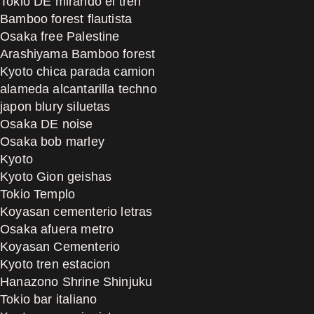
Tokio DE mirando el tren
Bamboo forest flautista
Osaka free Palestine
Arashiyama Bamboo forest
Kyoto chica parada camion
alameda alcantarilla techno
japon blury siluetas
Osaka DE noise
Osaka bob marley
Kyoto
Kyoto Gion geishas
Tokio Templo
Koyasan cementerio letras
Osaka afuera metro
Koyasan Cementerio
Kyoto tren estacion
Hanazono Shrine Shinjuku
Tokio bar italiano