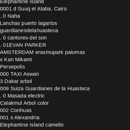
Elephantine Island
0001 d Suuq el Ataba, Cairo
. 0 Naha
Lanchas puerto lagartos
guardianesdelahuasteca
. 0 cantores-del son
. 01EVAN PARKER
AMSTERDAM erasmupark palomas
x Kan Mikami
Persepolis
000 TAXI Aswan
3 Dakar arbol
009 Suiza Guardianes de la Huasteca
. 0 Masada electric
Calakmul Arbol color
002 Conhuas
001 s Alexandria
Elephantine Island camello