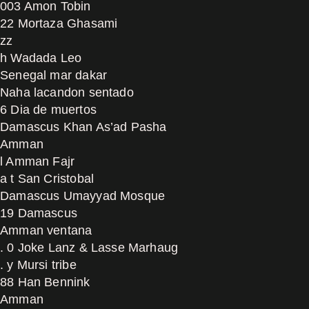
003 Amon Tobin
22 Mortaza Ghasami
zz
h Wadada Leo
Senegal mar dakar
Naha lacandon sentado
6 Dia de muertos
Damascus Khan As’ad Pasha
Amman
l Amman Fajr
a t San Cristobal
Damascus Umayyad Mosque
19 Damascus
Amman ventana
. 0 Joke Lanz & Lasse Marhaug
. y Mursi tribe
88 Han Bennink
Amman