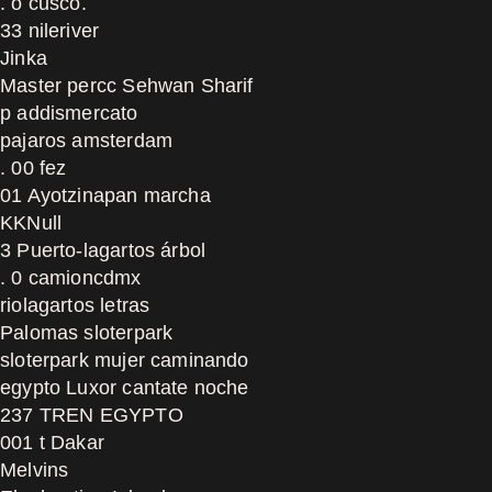
. o cusco.
33 nileriver
Jinka
Master percc Sehwan Sharif
p addismercato
pajaros amsterdam
. 00 fez
01 Ayotzinapan marcha
KKNull
3 Puerto-lagartos árbol
. 0 camioncdmx
riolagartos letras
Palomas sloterpark
sloterpark mujer caminando
egypto Luxor cantate noche
237 TREN EGYPTO
001 t Dakar
Melvins