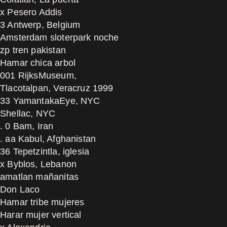
x Pesero Addis
3 Antwerp, Belgium
Amsterdam sloterpark noche
zp tren pakistan
Hamar chica arbol
001 RijksMuseum,
Tlacotalpan, Veracruz 1999
33 YamantakaEye, NYC
Shellac, NYC
. 0 Bam, Iran
. aa Kabul, Afghanistan
36 Tepetzintla, iglesia
x Byblos, Lebanon
amatlan mañanitas
Don Laco
Hamar tribe mujeres
Harar mujer vertical