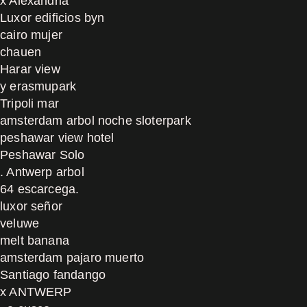
x Alexandria
Luxor edificios byn
cairo mujer
chauen
Harar view
y erasmupark
Tripoli mar
amsterdam arbol noche sloterpark
peshawar view hotel
Peshawar Solo
. Antwerp arbol
64 escarcega.
luxor señor
veluwe
melt banana
amsterdam pajaro muerto
Santiago fandango
x ANTWERP