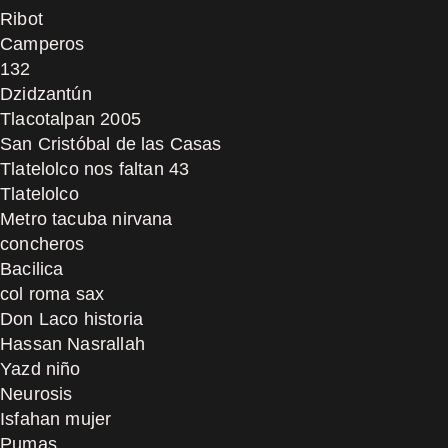
Ribot
Camperos
132
Dzidzantún
Tlacotalpan 2005
San Cristóbal de las Casas
Tlatelolco nos faltan 43
Tlatelolco
Metro tacuba nirvana
concheros
Bacilica
col roma sax
Don Laco historia
Hassan Nasrallah
Yazd niño
Neurosis
Isfahan mujer
Pumas