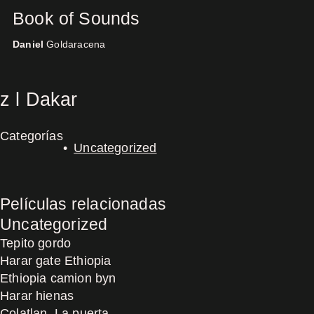
Book of Sounds
Daniel
Goldaracena
Concerts
z l Dakar
Categorías
Uncategorized
Películas relacionadas
Uncategorized
Tepito gordo
Harar gate Ethiopia
Ethiopia camion byn
Harar hienas
Colatlan, La puerta