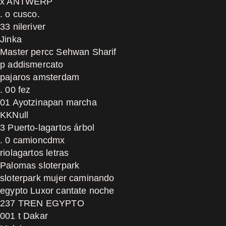
x ANTWERP
. o cusco.
33 nileriver
Jinka
Master percc Sehwan Sharif
p addismercato
pajaros amsterdam
. 00 fez
01 Ayotzinapan marcha
KKNull
3 Puerto-lagartos árbol
. 0 camioncdmx
riolagartos letras
Palomas sloterpark
sloterpark mujer caminando
egypto Luxor cantate noche
237 TREN EGYPTO
001 t Dakar