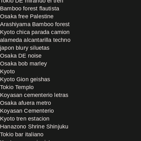
Tokio DE mirando el tren
Bamboo forest flautista
Osaka free Palestine
Arashiyama Bamboo forest
Kyoto chica parada camion
alameda alcantarilla techno
japon blury siluetas
Osaka DE noise
Osaka bob marley
Kyoto
Kyoto Gion geishas
Tokio Templo
Koyasan cementerio letras
Osaka afuera metro
Koyasan Cementerio
Kyoto tren estacion
Hanazono Shrine Shinjuku
Tokio bar italiano