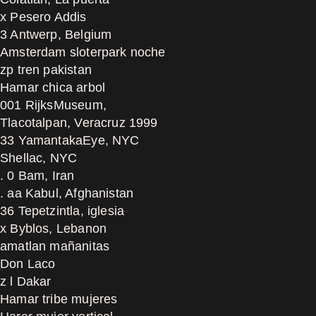
x Pesero Addis
3 Antwerp, Belgium
Amsterdam sloterpark noche
zp tren pakistan
Hamar chica arbol
001 RijksMuseum,
Tlacotalpan, Veracruz 1999
33 YamantakaEye, NYC
Shellac, NYC
. 0 Bam, Iran
. aa Kabul, Afghanistan
36 Tepetzintla, iglesia
x Byblos, Lebanon
amatlan mañanitas
Don Laco
z l Dakar
Hamar tribe mujeres