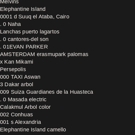
Melvins
Elephantine Island
0001 d Suuq el Ataba, Cairo
. 0 Naha
Lanchas puerto lagartos
. 0 cantores-del son
. 01EVAN PARKER
AMSTERDAM erasmupark palomas
x Kan Mikami
Persepolis
000 TAXI Aswan
3 Dakar arbol
009 Suiza Guardianes de la Huasteca
. 0 Masada electric
Calakmul Arbol color
002 Conhuas
001 s Alexandria
Elephantine Island camello