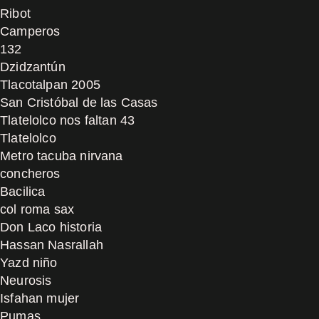
Ribot
Camperos
132
Dzidzantún
Tlacotalpan 2005
San Cristóbal de las Casas
Tlatelolco nos faltan 43
Tlatelolco
Metro tacuba nirvana
concheros
Bacilica
col roma sax
Don Laco historia
Hassan Nasrallah
Yazd niño
Neurosis
Isfahan mujer
Pumas