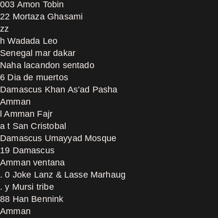
003 Amon Tobin
22 Mortaza Ghasami
zz
h Wadada Leo
Senegal mar dakar
Naha lacandon sentado
6 Dia de muertos
Damascus Khan As’ad Pasha
Amman
l Amman Fajr
a t San Cristobal
Damascus Umayyad Mosque
19 Damascus
Amman ventana
. 0 Joke Lanz & Lasse Marhaug
. y Mursi tribe
88 Han Bennink
Amman