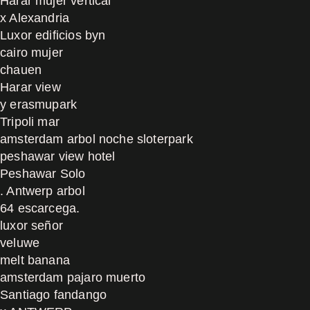
Harar mujer vertical
x Alexandria
Luxor edificios byn
cairo mujer
chauen
Harar view
y erasmupark
Tripoli mar
amsterdam arbol noche sloterpark
peshawar view hotel
Peshawar Solo
. Antwerp arbol
64 escarcega.
luxor señor
veluwe
melt banana
amsterdam pajaro muerto
Santiago fandango