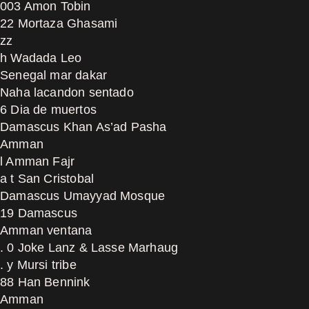
003 Amon Tobin
22 Mortaza Ghasami
zz
h Wadada Leo
Senegal mar dakar
Naha lacandon sentado
6 Dia de muertos
Damascus Khan As’ad Pasha
Amman
l Amman Fajr
a t San Cristobal
Damascus Umayyad Mosque
19 Damascus
Amman ventana
. 0 Joke Lanz & Lasse Marhaug
. y Mursi tribe
88 Han Bennink
Amman