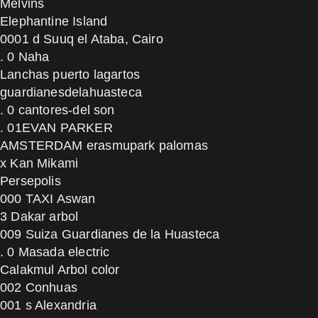
Melvins
Elephantine Island
0001 d Suuq el Ataba, Cairo
. 0 Naha
Lanchas puerto lagartos
guardianesdelahuasteca
. 0 cantores-del son
. 01EVAN PARKER
AMSTERDAM erasmupark palomas
x Kan Mikami
Persepolis
000 TAXI Aswan
3 Dakar arbol
009 Suiza Guardianes de la Huasteca
. 0 Masada electric
Calakmul Arbol color
002 Conhuas
001 s Alexandria