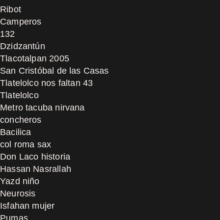
Ribot
Camperos
132
Dzidzantún
Tlacotalpan 2005
San Cristóbal de las Casas
Tlatelolco nos faltan 43
Tlatelolco
Metro tacuba nirvana
concheros
Bacilica
col roma sax
Don Laco historia
Hassan Nasrallah
Yazd niño
Neurosis
Isfahan mujer
Pumas