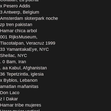
x Pesero Addis
3 Antwerp, Belgium
Amsterdam sloterpark noche
zp tren pakistan
Hamar chica arbol
001 RijksMuseum,
Tlacotalpan, Veracruz 1999
33 YamantakaEye, NYC
Shellac, NYC
. 0 Bam, Iran
. aa Kabul, Afghanistan
36 Tepetzintla, iglesia
x Byblos, Lebanon
amatlan mañanitas
Don Laco
z l Dakar
Hamar tribe mujeres