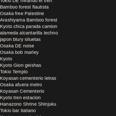
Tokio DE mirando el tren
Bamboo forest flautista
Osaka free Palestine
Arashiyama Bamboo forest
Kyoto chica parada camion
alameda alcantarilla techno
japon blury siluetas
Osaka DE noise
Osaka bob marley
Kyoto
Kyoto Gion geishas
Tokio Templo
Koyasan cementerio letras
Osaka afuera metro
Koyasan Cementerio
Kyoto tren estacion
Hanazono Shrine Shinjuku
Tokio bar italiano