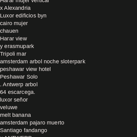
Harar mujer vertical
x Alexandria
Luxor edificios byn
cairo mujer
chauen
Harar view
y erasmupark
Tripoli mar
amsterdam arbol noche sloterpark
peshawar view hotel
Peshawar Solo
. Antwerp arbol
64 escarcega.
luxor señor
veluwe
melt banana
amsterdam pajaro muerto
Santiago fandango