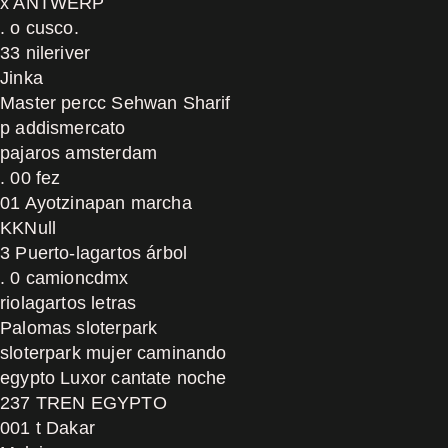
x ANTWERP
. o cusco.
33 nileriver
Jinka
Master percc Sehwan Sharif
p addismercato
pajaros amsterdam
. 00 fez
01 Ayotzinapan marcha
KKNull
3 Puerto-lagartos árbol
. 0 camioncdmx
riolagartos letras
Palomas sloterpark
sloterpark mujer caminando
egypto Luxor cantate noche
237 TREN EGYPTO
001 t Dakar