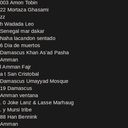
003 Amon Tobin
22 Mortaza Ghasami
zz
h Wadada Leo
Senegal mar dakar
Naha lacandon sentado
6 Dia de muertos
Damascus Khan As’ad Pasha
Amman
l Amman Fajr
a t San Cristobal
Damascus Umayyad Mosque
19 Damascus
Amman ventana
. 0 Joke Lanz & Lasse Marhaug
. y Mursi tribe
88 Han Bennink
Amman