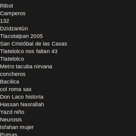
Ribot
Camperos
132
Dzidzantún
Tlacotalpan 2005
San Cristóbal de las Casas
Tlatelolco nos faltan 43
Tlatelolco
Metro tacuba nirvana
concheros
Bacilica
col roma sax
Don Laco historia
Hassan Nasrallah
Yazd niño
Neurosis
Isfahan mujer
Pumas