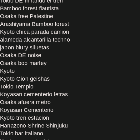
Tokio DE mirando el tren
Bamboo forest flautista
Osaka free Palestine
Arashiyama Bamboo forest
Kyoto chica parada camion
alameda alcantarilla techno
japon blury siluetas
Osaka DE noise
Osaka bob marley
Kyoto
Kyoto Gion geishas
Tokio Templo
Koyasan cementerio letras
Osaka afuera metro
Koyasan Cementerio
Kyoto tren estacion
Hanazono Shrine Shinjuku
Tokio bar italiano