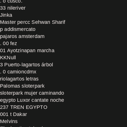
. o cusco.
33 nileriver
Jinka
Master percc Sehwan Sharif
p addismercato
pajaros amsterdam
. 00 fez
01 Ayotzinapan marcha
KKNull
3 Puerto-lagartos árbol
. 0 camioncdmx
riolagartos letras
Palomas sloterpark
sloterpark mujer caminando
egypto Luxor cantate noche
237 TREN EGYPTO
001 t Dakar
Melvins