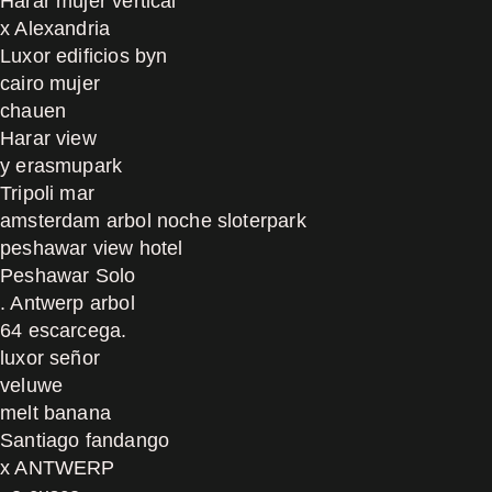
Harar mujer vertical
x Alexandria
Luxor edificios byn
cairo mujer
chauen
Harar view
y erasmupark
Tripoli mar
amsterdam arbol noche sloterpark
peshawar view hotel
Peshawar Solo
. Antwerp arbol
64 escarcega.
luxor señor
veluwe
melt banana
Santiago fandango
x ANTWERP