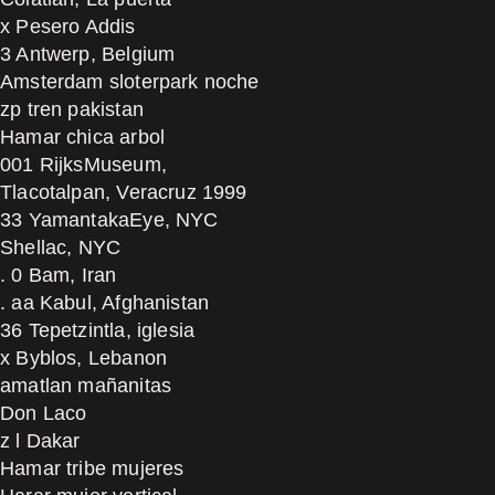
x Pesero Addis
3 Antwerp, Belgium
Amsterdam sloterpark noche
zp tren pakistan
Hamar chica arbol
001 RijksMuseum,
Tlacotalpan, Veracruz 1999
33 YamantakaEye, NYC
Shellac, NYC
. 0 Bam, Iran
. aa Kabul, Afghanistan
36 Tepetzintla, iglesia
x Byblos, Lebanon
amatlan mañanitas
Don Laco
z l Dakar
Hamar tribe mujeres