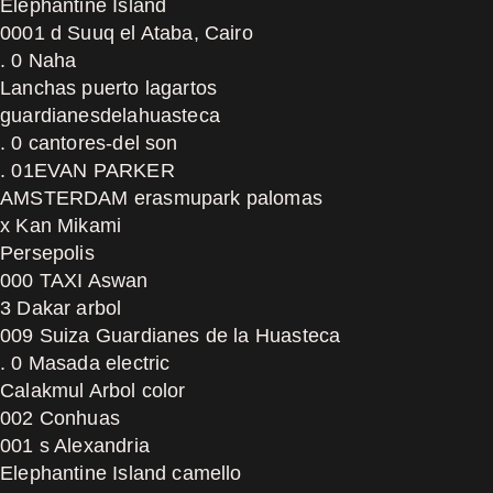
Elephantine Island
0001 d Suuq el Ataba, Cairo
. 0 Naha
Lanchas puerto lagartos
guardianesdelahuasteca
. 0 cantores-del son
. 01EVAN PARKER
AMSTERDAM erasmupark palomas
x Kan Mikami
Persepolis
000 TAXI Aswan
3 Dakar arbol
009 Suiza Guardianes de la Huasteca
. 0 Masada electric
Calakmul Arbol color
002 Conhuas
001 s Alexandria
Elephantine Island camello