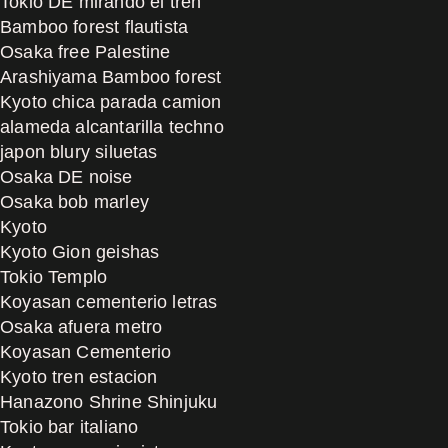
Tokio DE mirando el tren
Bamboo forest flautista
Osaka free Palestine
Arashiyama Bamboo forest
Kyoto chica parada camion
alameda alcantarilla techno
japon blury siluetas
Osaka DE noise
Osaka bob marley
Kyoto
Kyoto Gion geishas
Tokio Templo
Koyasan cementerio letras
Osaka afuera metro
Koyasan Cementerio
Kyoto tren estacion
Hanazono Shrine Shinjuku
Tokio bar italiano