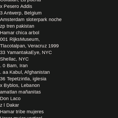
x Pesero Addis
3 Antwerp, Belgium
Amsterdam sloterpark noche
zp tren pakistan
Hamar chica arbol
001 RijksMuseum,
Tlacotalpan, Veracruz 1999
33 YamantakaEye, NYC
Shellac, NYC
. 0 Bam, Iran
. aa Kabul, Afghanistan
36 Tepetzintla, iglesia
x Byblos, Lebanon
amatlan mañanitas
Don Laco
z l Dakar
Hamar tribe mujeres