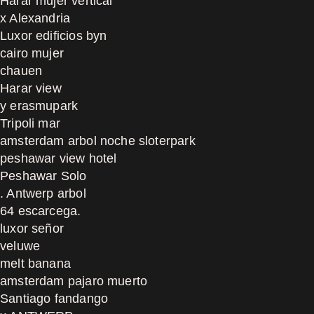
Harar mujer vertical
x Alexandria
Luxor edificios byn
cairo mujer
chauen
Harar view
y erasmupark
Tripoli mar
amsterdam arbol noche sloterpark
peshawar view hotel
Peshawar Solo
. Antwerp arbol
64 escarcega.
luxor señor
veluwe
melt banana
amsterdam pajaro muerto
Santiago fandango