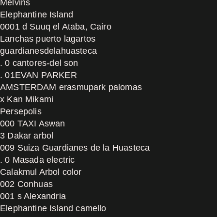
Melvins
Elephantine Island
0001 d Suuq el Ataba, Cairo
Lanchas puerto lagartos
guardianesdelahuasteca
. 0 cantores-del son
. 01EVAN PARKER
AMSTERDAM erasmupark palomas
x Kan Mikami
Persepolis
000 TAXI Aswan
3 Dakar arbol
009 Suiza Guardianes de la Huasteca
. 0 Masada electric
Calakmul Arbol color
002 Conhuas
001 s Alexandria
Elephantine Island camello