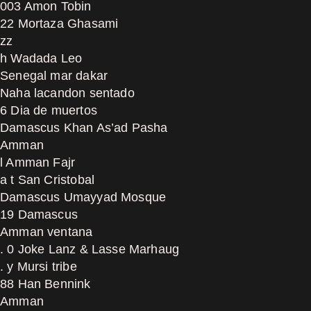
003 Amon Tobin
22 Mortaza Ghasami
zz
h Wadada Leo
Senegal mar dakar
Naha lacandon sentado
6 Dia de muertos
Damascus Khan As’ad Pasha
Amman
l Amman Fajr
a t San Cristobal
Damascus Umayyad Mosque
19 Damascus
Amman ventana
. 0 Joke Lanz & Lasse Marhaug
. y Mursi tribe
88 Han Bennink
Amman