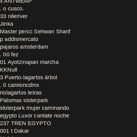
x ANTWERP
. o cusco.
33 nileriver
Jinka
Master percc Sehwan Sharif
p addismercato
pajaros amsterdam
. 00 fez
01 Ayotzinapan marcha
KKNull
3 Puerto-lagartos árbol
. 0 camioncdmx
riolagartos letras
Palomas sloterpark
sloterpark mujer caminando
egypto Luxor cantate noche
237 TREN EGYPTO
001 t Dakar