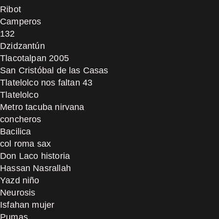
Ribot
Camperos
132
Dzidzantún
Tlacotalpan 2005
San Cristóbal de las Casas
Tlatelolco nos faltan 43
Tlatelolco
Metro tacuba nirvana
concheros
Bacilica
col roma sax
Don Laco historia
Hassan Nasrallah
Yazd niño
Neurosis
Isfahan mujer
Pumas