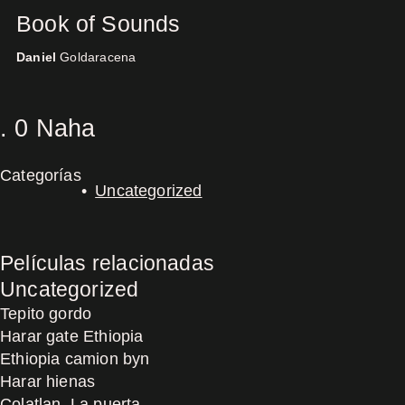
Book of Sounds
Daniel
Goldaracena
Concerts
. 0 Naha
Categorías
Uncategorized
Películas relacionadas
Uncategorized
Tepito gordo
Harar gate Ethiopia
Ethiopia camion byn
Harar hienas
Colatlan, La puerta