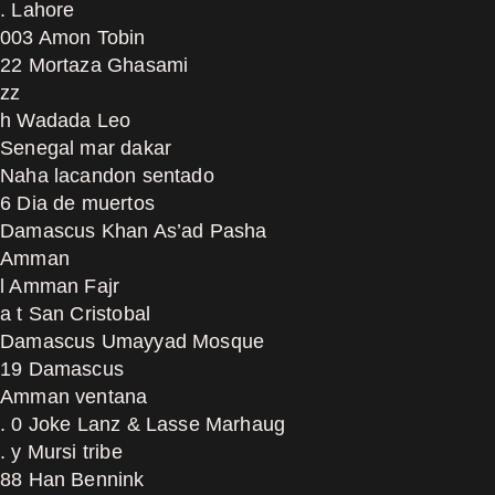
. Lahore
003 Amon Tobin
22 Mortaza Ghasami
zz
h Wadada Leo
Senegal mar dakar
Naha lacandon sentado
6 Dia de muertos
Damascus Khan As’ad Pasha
Amman
l Amman Fajr
a t San Cristobal
Damascus Umayyad Mosque
19 Damascus
Amman ventana
. 0 Joke Lanz & Lasse Marhaug
. y Mursi tribe
88 Han Bennink