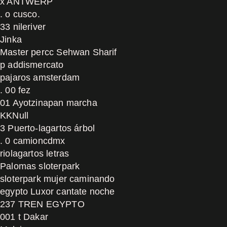
x ANTWERP
. o cusco.
33 nileriver
Jinka
Master percc Sehwan Sharif
p addismercato
pajaros amsterdam
. 00 fez
01 Ayotzinapan marcha
KKNull
3 Puerto-lagartos árbol
. 0 camioncdmx
riolagartos letras
Palomas sloterpark
sloterpark mujer caminando
egypto Luxor cantate noche
237 TREN EGYPTO
001 t Dakar