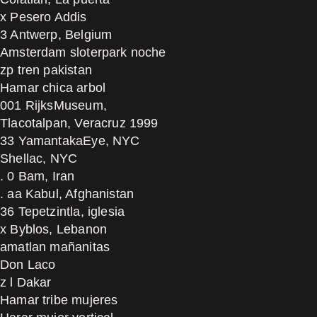
x Pesero Addis
3 Antwerp, Belgium
Amsterdam sloterpark noche
zp tren pakistan
Hamar chica arbol
001 RijksMuseum,
Tlacotalpan, Veracruz 1999
33 YamantakaEye, NYC
Shellac, NYC
. 0 Bam, Iran
. aa Kabul, Afghanistan
36 Tepetzintla, iglesia
x Byblos, Lebanon
amatlan mañanitas
Don Laco
z l Dakar
Hamar tribe mujeres