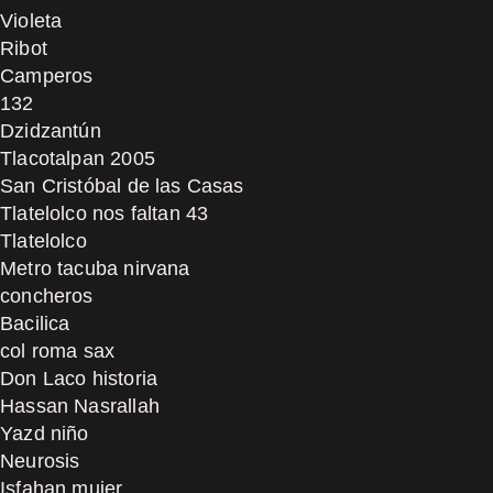
Violeta
Ribot
Camperos
132
Dzidzantún
Tlacotalpan 2005
San Cristóbal de las Casas
Tlatelolco nos faltan 43
Tlatelolco
Metro tacuba nirvana
concheros
Bacilica
col roma sax
Don Laco historia
Hassan Nasrallah
Yazd niño
Neurosis
Isfahan mujer