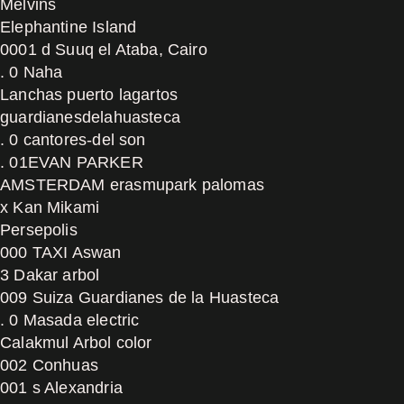
Melvins
Elephantine Island
0001 d Suuq el Ataba, Cairo
. 0 Naha
Lanchas puerto lagartos
guardianesdelahuasteca
. 0 cantores-del son
. 01EVAN PARKER
AMSTERDAM erasmupark palomas
x Kan Mikami
Persepolis
000 TAXI Aswan
3 Dakar arbol
009 Suiza Guardianes de la Huasteca
. 0 Masada electric
Calakmul Arbol color
002 Conhuas
001 s Alexandria