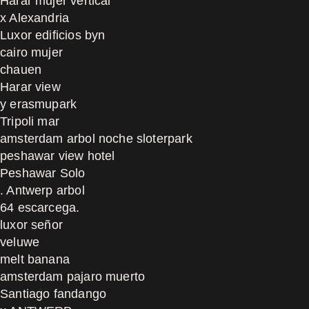
Harar mujer vertical
x Alexandria
Luxor edificios byn
cairo mujer
chauen
Harar view
y erasmupark
Tripoli mar
amsterdam arbol noche sloterpark
peshawar view hotel
Peshawar Solo
. Antwerp arbol
64 escarcega.
luxor señor
veluwe
melt banana
amsterdam pajaro muerto
Santiago fandango