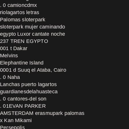
. 0 camioncdmx
riolagartos letras
Palomas sloterpark
sloterpark mujer caminando
egypto Luxor cantate noche
237 TREN EGYPTO
001 t Dakar
Melvins
Elephantine Island
0001 d Suuq el Ataba, Cairo
. 0 Naha
Lanchas puerto lagartos
guardianesdelahuasteca
. 0 cantores-del son
. 01EVAN PARKER
AMSTERDAM erasmupark palomas
x Kan Mikami
Persepolis