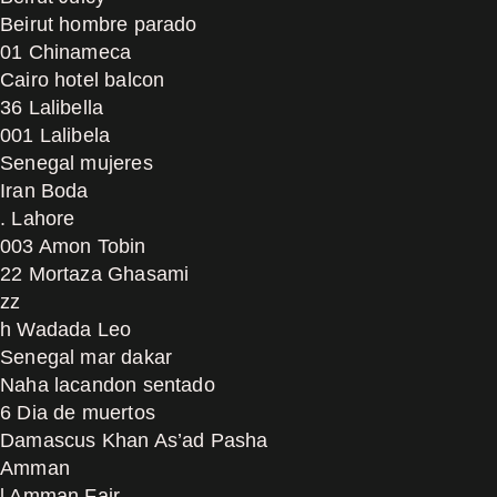
Beirut hombre parado
01 Chinameca
Cairo hotel balcon
36 Lalibella
001 Lalibela
Senegal mujeres
Iran Boda
. Lahore
003 Amon Tobin
22 Mortaza Ghasami
zz
h Wadada Leo
Senegal mar dakar
Naha lacandon sentado
6 Dia de muertos
Damascus Khan As’ad Pasha
Amman
l Amman Fajr