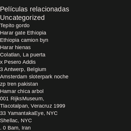
Películas relacionadas
Uncategorized
Tepito gordo
Harar gate Ethiopia
Ethiopia camion byn
Harar hienas
Colatlan, La puerta
x Pesero Addis
3 Antwerp, Belgium
Amsterdam sloterpark noche
zp tren pakistan
Hamar chica arbol
001 RijksMuseum,
Tlacotalpan, Veracruz 1999
33 YamantakaEye, NYC
Shellac, NYC
. 0 Bam, Iran