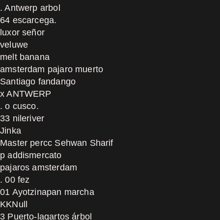
. Antwerp arbol
64 escarcega.
luxor señor
veluwe
melt banana
amsterdam pajaro muerto
Santiago fandango
x ANTWERP
. o cusco.
33 nileriver
Jinka
Master percc Sehwan Sharif
p addismercato
pajaros amsterdam
. 00 fez
01 Ayotzinapan marcha
KKNull
3 Puerto-lagartos árbol