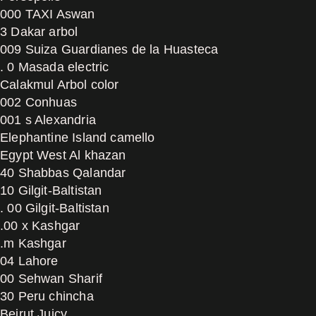
000 TAXI Aswan
3 Dakar arbol
009 Suiza Guardianes de la Huasteca
. 0 Masada electric
Calakmul Arbol color
002 Conhuas
001 s Alexandria
Elephantine Island camello
Egypt West Al khazan
40 Shabbas Qalandar
10 Gilgit-Baltistan
. 00 Gilgit-Baltistan
.00 x Kashgar
.m Kashgar
04 Lahore
00 Sehwan Sharif
30 Peru chincha
Beirut Juicy