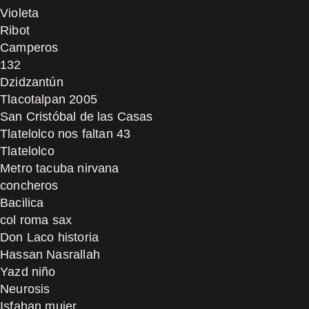
Violeta
Ribot
Camperos
132
Dzidzantún
Tlacotalpan 2005
San Cristóbal de las Casas
Tlatelolco nos faltan 43
Tlatelolco
Metro tacuba nirvana
concheros
Bacilica
col roma sax
Don Laco historia
Hassan Nasrallah
Yazd niño
Neurosis
Isfahan mujer