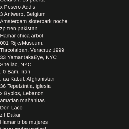
x Pesero Addis
3 Antwerp, Belgium
Amsterdam sloterpark noche
zp tren pakistan
Hamar chica arbol
001 RijksMuseum,
Tlacotalpan, Veracruz 1999
33 YamantakaEye, NYC
Shellac, NYC
. 0 Bam, Iran
. aa Kabul, Afghanistan
36 Tepetzintla, iglesia
x Byblos, Lebanon
amatlan mañanitas
Don Laco
z l Dakar
Hamar tribe mujeres