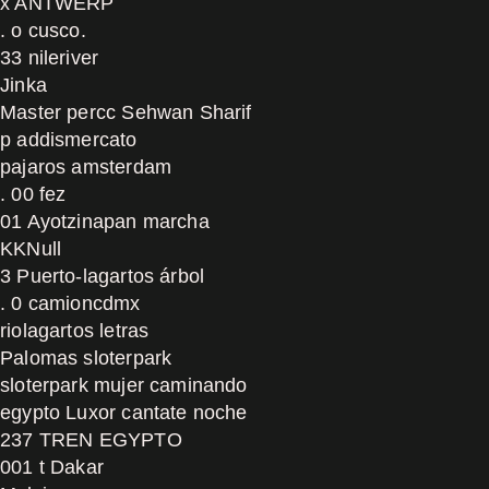
x ANTWERP
. o cusco.
33 nileriver
Jinka
Master percc Sehwan Sharif
p addismercato
pajaros amsterdam
. 00 fez
01 Ayotzinapan marcha
KKNull
3 Puerto-lagartos árbol
. 0 camioncdmx
riolagartos letras
Palomas sloterpark
sloterpark mujer caminando
egypto Luxor cantate noche
237 TREN EGYPTO
001 t Dakar