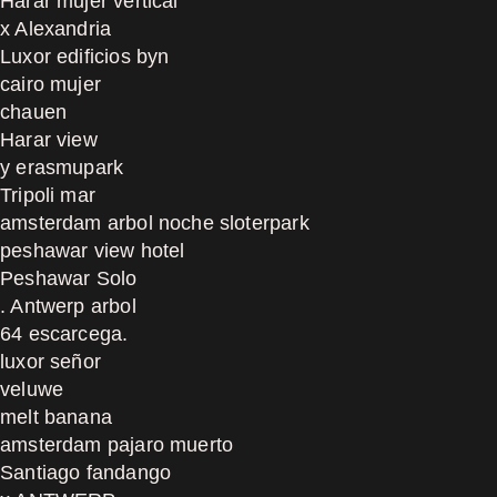
Harar mujer vertical
x Alexandria
Luxor edificios byn
cairo mujer
chauen
Harar view
y erasmupark
Tripoli mar
amsterdam arbol noche sloterpark
peshawar view hotel
Peshawar Solo
. Antwerp arbol
64 escarcega.
luxor señor
veluwe
melt banana
amsterdam pajaro muerto
Santiago fandango