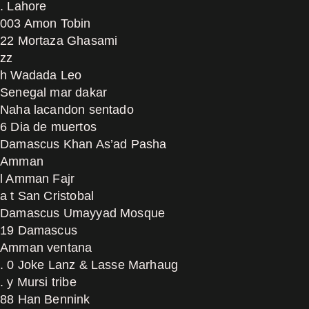
. Lahore
003 Amon Tobin
22 Mortaza Ghasami
zz
h Wadada Leo
Senegal mar dakar
Naha lacandon sentado
6 Dia de muertos
Damascus Khan As’ad Pasha
Amman
l Amman Fajr
a t San Cristobal
Damascus Umayyad Mosque
19 Damascus
Amman ventana
. 0 Joke Lanz & Lasse Marhaug
. y Mursi tribe
88 Han Bennink