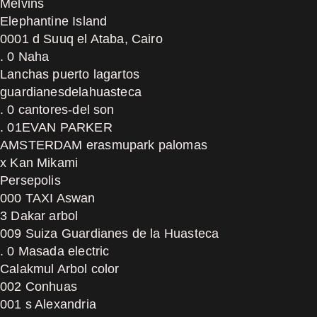
Melvins
Elephantine Island
0001 d Suuq el Ataba, Cairo
. 0 Naha
Lanchas puerto lagartos
guardianesdelahuasteca
. 0 cantores-del son
. 01EVAN PARKER
AMSTERDAM erasmupark palomas
x Kan Mikami
Persepolis
000 TAXI Aswan
3 Dakar arbol
009 Suiza Guardianes de la Huasteca
. 0 Masada electric
Calakmul Arbol color
002 Conhuas
001 s Alexandria