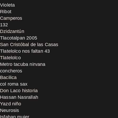
Violeta
Ribot
Camperos
132
Dzidzantún
Tlacotalpan 2005
San Cristóbal de las Casas
Tlatelolco nos faltan 43
Tlatelolco
Metro tacuba nirvana
concheros
Bacilica
col roma sax
Don Laco historia
Hassan Nasrallah
Yazd niño
Neurosis
Isfahan mujer