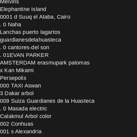
Melvins
Elephantine Island
0001 d Suuq el Ataba, Cairo
. 0 Naha
Lanchas puerto lagartos
guardianesdelahuasteca
. 0 cantores-del son
. 01EVAN PARKER
AMSTERDAM erasmupark palomas
x Kan Mikami
Persepolis
000 TAXI Aswan
3 Dakar arbol
009 Suiza Guardianes de la Huasteca
. 0 Masada electric
Calakmul Arbol color
002 Conhuas
001 s Alexandria