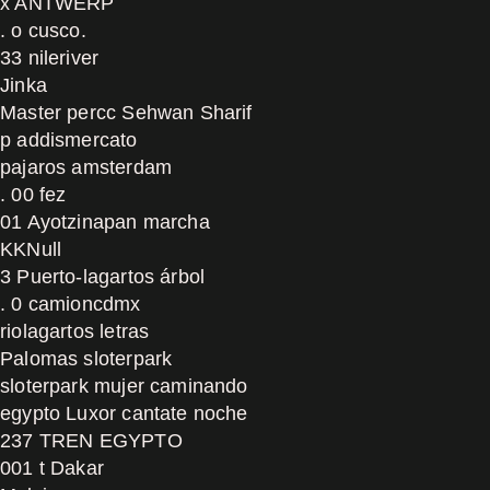
x ANTWERP
. o cusco.
33 nileriver
Jinka
Master percc Sehwan Sharif
p addismercato
pajaros amsterdam
. 00 fez
01 Ayotzinapan marcha
KKNull
3 Puerto-lagartos árbol
. 0 camioncdmx
riolagartos letras
Palomas sloterpark
sloterpark mujer caminando
egypto Luxor cantate noche
237 TREN EGYPTO
001 t Dakar