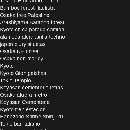
Tokio DE mirando el tren
Bamboo forest flautista
Osaka free Palestine
Arashiyama Bamboo forest
Kyoto chica parada camion
alameda alcantarilla techno
japon blury siluetas
Osaka DE noise
Osaka bob marley
Kyoto
Kyoto Gion geishas
Tokio Templo
Koyasan cementerio letras
Osaka afuera metro
Koyasan Cementerio
Kyoto tren estacion
Hanazono Shrine Shinjuku
Tokio bar italiano