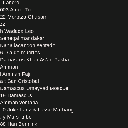
. Lahore
003 Amon Tobin
22 Mortaza Ghasami
zz
h Wadada Leo
Senegal mar dakar
Naha lacandon sentado
6 Dia de muertos
Damascus Khan As’ad Pasha
Amman
l Amman Fajr
a t San Cristobal
Damascus Umayyad Mosque
19 Damascus
Amman ventana
. 0 Joke Lanz & Lasse Marhaug
. y Mursi tribe
88 Han Bennink