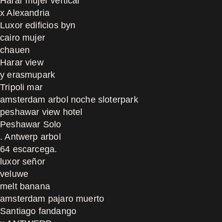
Harar mujer vertical
x Alexandria
Luxor edificios byn
cairo mujer
chauen
Harar view
y erasmupark
Tripoli mar
amsterdam arbol noche sloterpark
peshawar view hotel
Peshawar Solo
. Antwerp arbol
64 escarcega.
luxor señor
veluwe
melt banana
amsterdam pajaro muerto
Santiago fandango