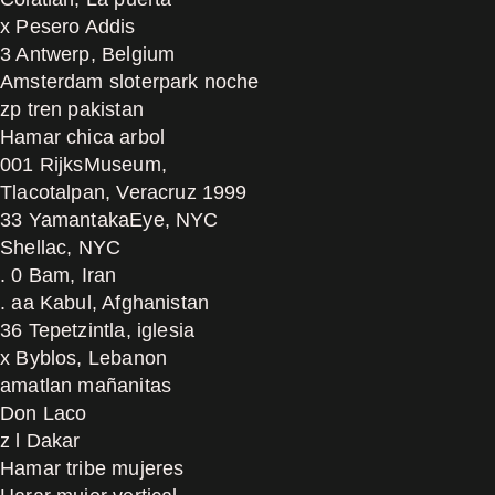
x Pesero Addis
3 Antwerp, Belgium
Amsterdam sloterpark noche
zp tren pakistan
Hamar chica arbol
001 RijksMuseum,
Tlacotalpan, Veracruz 1999
33 YamantakaEye, NYC
Shellac, NYC
. 0 Bam, Iran
. aa Kabul, Afghanistan
36 Tepetzintla, iglesia
x Byblos, Lebanon
amatlan mañanitas
Don Laco
z l Dakar
Hamar tribe mujeres