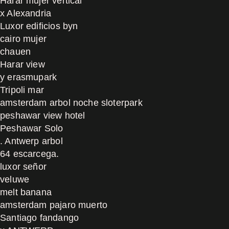
Harar mujer vertical
x Alexandria
Luxor edificios byn
cairo mujer
chauen
Harar view
y erasmupark
Tripoli mar
amsterdam arbol noche sloterpark
peshawar view hotel
Peshawar Solo
. Antwerp arbol
64 escarcega.
luxor señor
veluwe
melt banana
amsterdam pajaro muerto
Santiago fandango