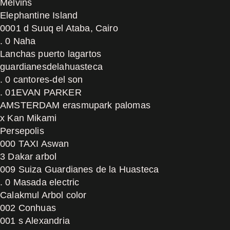
Melvins
Elephantine Island
0001 d Suuq el Ataba, Cairo
. 0 Naha
Lanchas puerto lagartos
guardianesdelahuasteca
. 0 cantores-del son
. 01EVAN PARKER
AMSTERDAM erasmupark palomas
x Kan Mikami
Persepolis
000 TAXI Aswan
3 Dakar arbol
009 Suiza Guardianes de la Huasteca
. 0 Masada electric
Calakmul Arbol color
002 Conhuas
001 s Alexandria