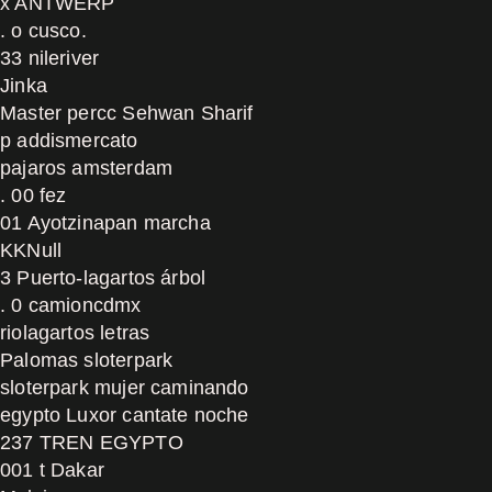
x ANTWERP
. o cusco.
33 nileriver
Jinka
Master percc Sehwan Sharif
p addismercato
pajaros amsterdam
. 00 fez
01 Ayotzinapan marcha
KKNull
3 Puerto-lagartos árbol
. 0 camioncdmx
riolagartos letras
Palomas sloterpark
sloterpark mujer caminando
egypto Luxor cantate noche
237 TREN EGYPTO
001 t Dakar