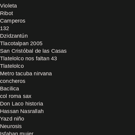
Violeta
Ribot
Camperos
132
Dzidzantún
Tlacotalpan 2005
San Cristóbal de las Casas
Tlatelolco nos faltan 43
Tlatelolco
Metro tacuba nirvana
concheros
Bacilica
col roma sax
Don Laco historia
Hassan Nasrallah
Yazd niño
Neurosis
Isfahan mujer