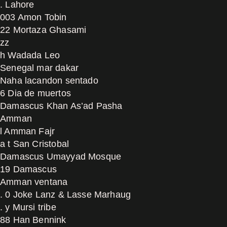
. Lahore
003 Amon Tobin
22 Mortaza Ghasami
zz
h Wadada Leo
Senegal mar dakar
Naha lacandon sentado
6 Dia de muertos
Damascus Khan As’ad Pasha
Amman
l Amman Fajr
a t San Cristobal
Damascus Umayyad Mosque
19 Damascus
Amman ventana
. 0 Joke Lanz & Lasse Marhaug
. y Mursi tribe
88 Han Bennink