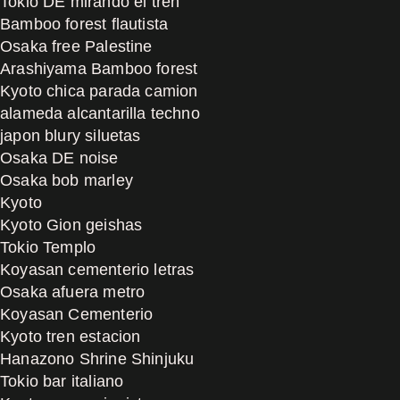
Tokio DE mirando el tren
Bamboo forest flautista
Osaka free Palestine
Arashiyama Bamboo forest
Kyoto chica parada camion
alameda alcantarilla techno
japon blury siluetas
Osaka DE noise
Osaka bob marley
Kyoto
Kyoto Gion geishas
Tokio Templo
Koyasan cementerio letras
Osaka afuera metro
Koyasan Cementerio
Kyoto tren estacion
Hanazono Shrine Shinjuku
Tokio bar italiano