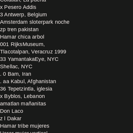
x Pesero Addis
3 Antwerp, Belgium
Amsterdam sloterpark noche
zp tren pakistan
Hamar chica arbol
001 RijksMuseum,
Tlacotalpan, Veracruz 1999
33 YamantakaEye, NYC
Shellac, NYC
. 0 Bam, Iran
. aa Kabul, Afghanistan
36 Tepetzintla, iglesia
x Byblos, Lebanon
amatlan mañanitas
Don Laco
z l Dakar
Hamar tribe mujeres