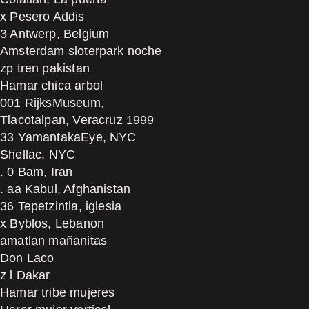
x Pesero Addis
3 Antwerp, Belgium
Amsterdam sloterpark noche
zp tren pakistan
Hamar chica arbol
001 RijksMuseum,
Tlacotalpan, Veracruz 1999
33 YamantakaEye, NYC
Shellac, NYC
. 0 Bam, Iran
. aa Kabul, Afghanistan
36 Tepetzintla, iglesia
x Byblos, Lebanon
amatlan mañanitas
Don Laco
z l Dakar
Hamar tribe mujeres