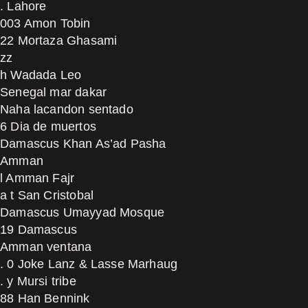
. Lahore
003 Amon Tobin
22 Mortaza Ghasami
zz
h Wadada Leo
Senegal mar dakar
Naha lacandon sentado
6 Dia de muertos
Damascus Khan As’ad Pasha
Amman
l Amman Fajr
a t San Cristobal
Damascus Umayyad Mosque
19 Damascus
Amman ventana
. 0 Joke Lanz & Lasse Marhaug
. y Mursi tribe
88 Han Bennink