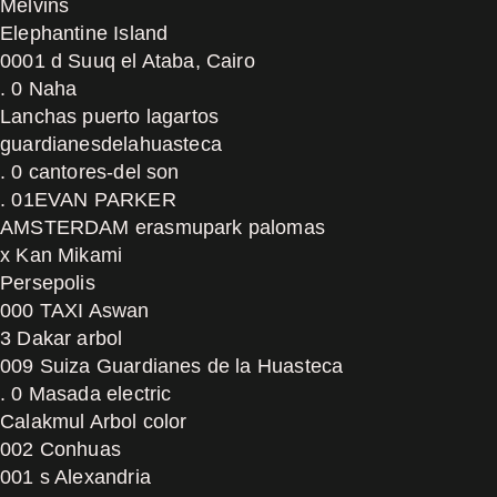
Melvins
Elephantine Island
0001 d Suuq el Ataba, Cairo
. 0 Naha
Lanchas puerto lagartos
guardianesdelahuasteca
. 0 cantores-del son
. 01EVAN PARKER
AMSTERDAM erasmupark palomas
x Kan Mikami
Persepolis
000 TAXI Aswan
3 Dakar arbol
009 Suiza Guardianes de la Huasteca
. 0 Masada electric
Calakmul Arbol color
002 Conhuas
001 s Alexandria