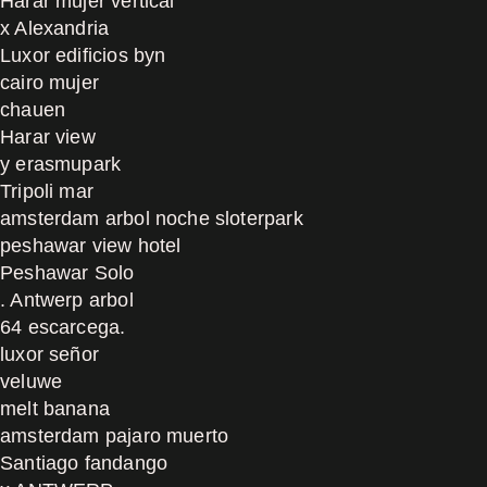
Harar mujer vertical
x Alexandria
Luxor edificios byn
cairo mujer
chauen
Harar view
y erasmupark
Tripoli mar
amsterdam arbol noche sloterpark
peshawar view hotel
Peshawar Solo
. Antwerp arbol
64 escarcega.
luxor señor
veluwe
melt banana
amsterdam pajaro muerto
Santiago fandango