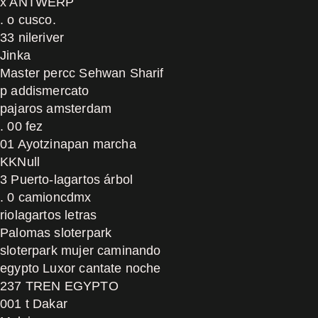
x ANTWERP
. o cusco.
33 nileriver
Jinka
Master percc Sehwan Sharif
p addismercato
pajaros amsterdam
. 00 fez
01 Ayotzinapan marcha
KKNull
3 Puerto-lagartos árbol
. 0 camioncdmx
riolagartos letras
Palomas sloterpark
sloterpark mujer caminando
egypto Luxor cantate noche
237 TREN EGYPTO
001 t Dakar