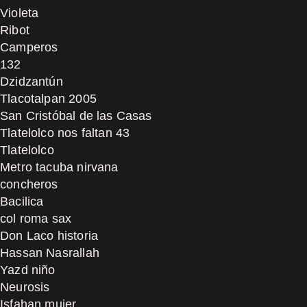
Violeta
Ribot
Camperos
132
Dzidzantún
Tlacotalpan 2005
San Cristóbal de las Casas
Tlatelolco nos faltan 43
Tlatelolco
Metro tacuba nirvana
concheros
Bacilica
col roma sax
Don Laco historia
Hassan Nasrallah
Yazd niño
Neurosis
Isfahan mujer