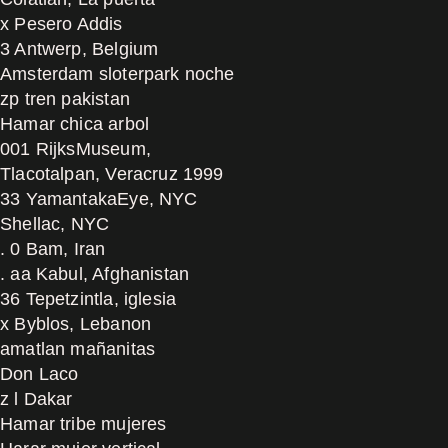
x Pesero Addis
3 Antwerp, Belgium
Amsterdam sloterpark noche
zp tren pakistan
Hamar chica arbol
001 RijksMuseum,
Tlacotalpan, Veracruz 1999
33 YamantakaEye, NYC
Shellac, NYC
. 0 Bam, Iran
. aa Kabul, Afghanistan
36 Tepetzintla, iglesia
x Byblos, Lebanon
amatlan mañanitas
Don Laco
z l Dakar
Hamar tribe mujeres