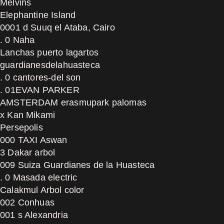
Melvins
Elephantine Island
0001 d Suuq el Ataba, Cairo
. 0 Naha
Lanchas puerto lagartos
guardianesdelahuasteca
. 0 cantores-del son
. 01EVAN PARKER
AMSTERDAM erasmupark palomas
x Kan Mikami
Persepolis
000 TAXI Aswan
3 Dakar arbol
009 Suiza Guardianes de la Huasteca
. 0 Masada electric
Calakmul Arbol color
002 Conhuas
001 s Alexandria