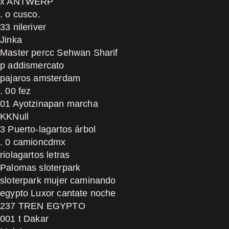
x ANTWERP
. o cusco.
33 nileriver
Jinka
Master percc Sehwan Sharif
p addismercato
pajaros amsterdam
. 00 fez
01 Ayotzinapan marcha
KKNull
3 Puerto-lagartos árbol
. 0 camioncdmx
riolagartos letras
Palomas sloterpark
sloterpark mujer caminando
egypto Luxor cantate noche
237 TREN EGYPTO
001 t Dakar