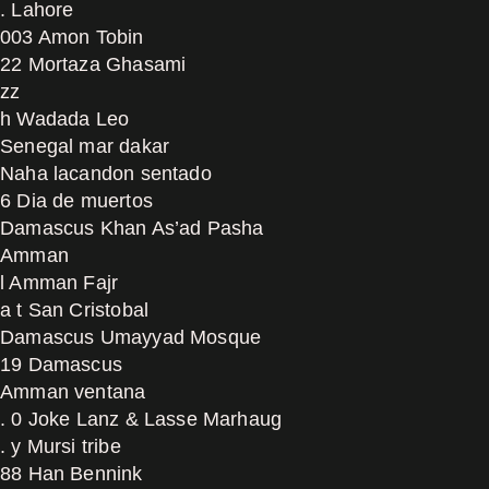
. Lahore
003 Amon Tobin
22 Mortaza Ghasami
zz
h Wadada Leo
Senegal mar dakar
Naha lacandon sentado
6 Dia de muertos
Damascus Khan As’ad Pasha
Amman
l Amman Fajr
a t San Cristobal
Damascus Umayyad Mosque
19 Damascus
Amman ventana
. 0 Joke Lanz & Lasse Marhaug
. y Mursi tribe
88 Han Bennink