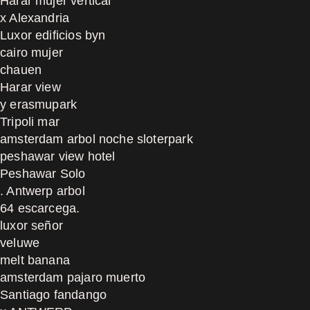
Harar mujer vertical
x Alexandria
Luxor edificios byn
cairo mujer
chauen
Harar view
y erasmupark
Tripoli mar
amsterdam arbol noche sloterpark
peshawar view hotel
Peshawar Solo
. Antwerp arbol
64 escarcega.
luxor señor
veluwe
melt banana
amsterdam pajaro muerto
Santiago fandango