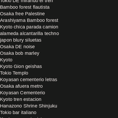
Tokio DE mirando el tren
Bamboo forest flautista
Osaka free Palestine
Arashiyama Bamboo forest
Kyoto chica parada camion
alameda alcantarilla techno
japon blury siluetas
Osaka DE noise
Osaka bob marley
Kyoto
Kyoto Gion geishas
Tokio Templo
Koyasan cementerio letras
Osaka afuera metro
Koyasan Cementerio
Kyoto tren estacion
Hanazono Shrine Shinjuku
Tokio bar italiano