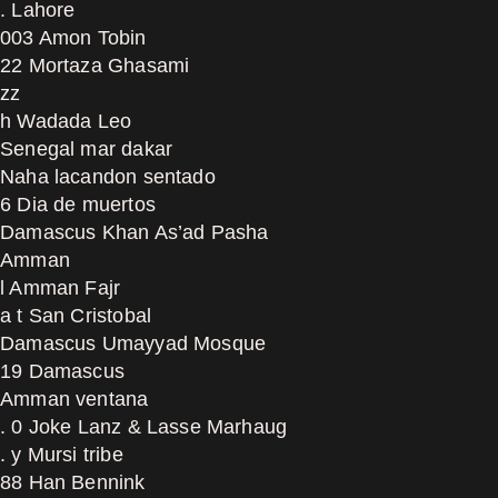
. Lahore
003 Amon Tobin
22 Mortaza Ghasami
zz
h Wadada Leo
Senegal mar dakar
Naha lacandon sentado
6 Dia de muertos
Damascus Khan As’ad Pasha
Amman
l Amman Fajr
a t San Cristobal
Damascus Umayyad Mosque
19 Damascus
Amman ventana
. 0 Joke Lanz & Lasse Marhaug
. y Mursi tribe
88 Han Bennink