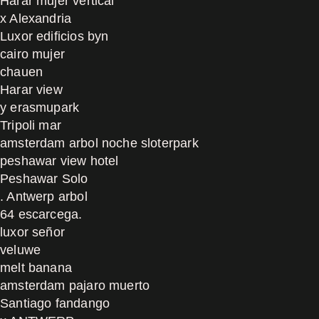
Harar mujer vertical
x Alexandria
Luxor edificios byn
cairo mujer
chauen
Harar view
y erasmupark
Tripoli mar
amsterdam arbol noche sloterpark
peshawar view hotel
Peshawar Solo
. Antwerp arbol
64 escarcega.
luxor señor
veluwe
melt banana
amsterdam pajaro muerto
Santiago fandango