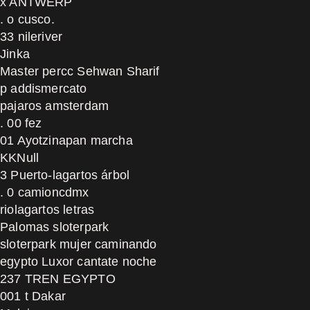
x ANTWERP
. o cusco.
33 nileriver
Jinka
Master percc Sehwan Sharif
p addismercato
pajaros amsterdam
. 00 fez
01 Ayotzinapan marcha
KKNull
3 Puerto-lagartos árbol
. 0 camioncdmx
riolagartos letras
Palomas sloterpark
sloterpark mujer caminando
egypto Luxor cantate noche
237 TREN EGYPTO
001 t Dakar