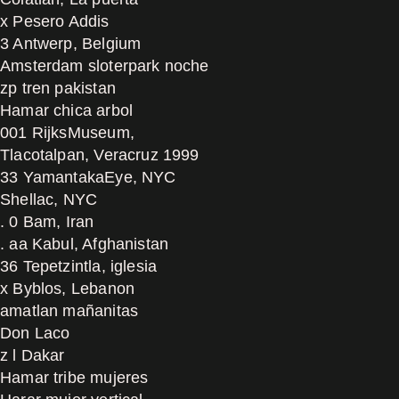
x Pesero Addis
3 Antwerp, Belgium
Amsterdam sloterpark noche
zp tren pakistan
Hamar chica arbol
001 RijksMuseum,
Tlacotalpan, Veracruz 1999
33 YamantakaEye, NYC
Shellac, NYC
. 0 Bam, Iran
. aa Kabul, Afghanistan
36 Tepetzintla, iglesia
x Byblos, Lebanon
amatlan mañanitas
Don Laco
z l Dakar
Hamar tribe mujeres