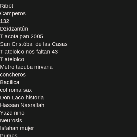
Ribot
Camperos
132
Dzidzantún
Tlacotalpan 2005
San Cristóbal de las Casas
Tlatelolco nos faltan 43
Tlatelolco
Metro tacuba nirvana
concheros
Bacilica
col roma sax
Don Laco historia
Hassan Nasrallah
Yazd niño
Neurosis
Isfahan mujer
Pumas