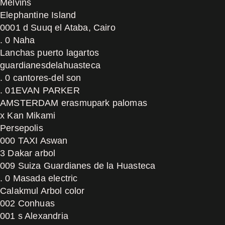
Melvins
Elephantine Island
0001 d Suuq el Ataba, Cairo
. 0 Naha
Lanchas puerto lagartos
guardianesdelahuasteca
. 0 cantores-del son
. 01EVAN PARKER
AMSTERDAM erasmupark palomas
x Kan Mikami
Persepolis
000 TAXI Aswan
3 Dakar arbol
009 Suiza Guardianes de la Huasteca
. 0 Masada electric
Calakmul Arbol color
002 Conhuas
001 s Alexandria