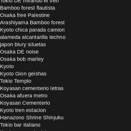
Tokio DE mirando el tren
Bamboo forest flautista
Osaka free Palestine
Arashiyama Bamboo forest
Kyoto chica parada camion
alameda alcantarilla techno
japon blury siluetas
Osaka DE noise
Osaka bob marley
Kyoto
Kyoto Gion geishas
Tokio Templo
Koyasan cementerio letras
Osaka afuera metro
Koyasan Cementerio
Kyoto tren estacion
Hanazono Shrine Shinjuku
Tokio bar italiano