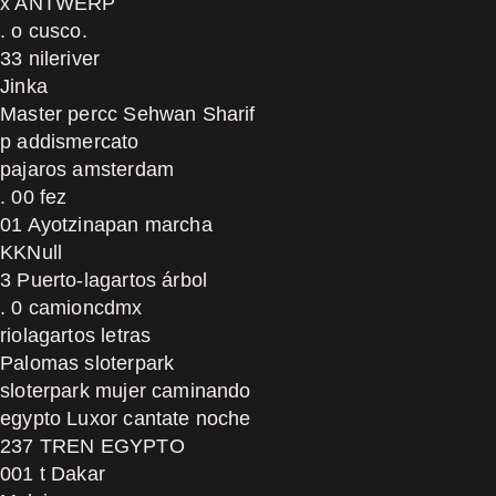
x ANTWERP
. o cusco.
33 nileriver
Jinka
Master percc Sehwan Sharif
p addismercato
pajaros amsterdam
. 00 fez
01 Ayotzinapan marcha
KKNull
3 Puerto-lagartos árbol
. 0 camioncdmx
riolagartos letras
Palomas sloterpark
sloterpark mujer caminando
egypto Luxor cantate noche
237 TREN EGYPTO
001 t Dakar