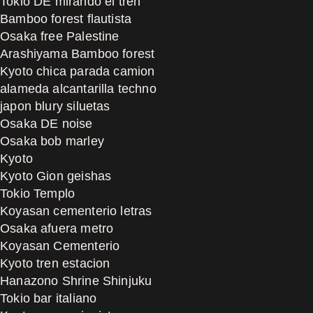
Tokio DE mirando el tren
Bamboo forest flautista
Osaka free Palestine
Arashiyama Bamboo forest
Kyoto chica parada camion
alameda alcantarilla techno
japon blury siluetas
Osaka DE noise
Osaka bob marley
Kyoto
Kyoto Gion geishas
Tokio Templo
Koyasan cementerio letras
Osaka afuera metro
Koyasan Cementerio
Kyoto tren estacion
Hanazono Shrine Shinjuku
Tokio bar italiano