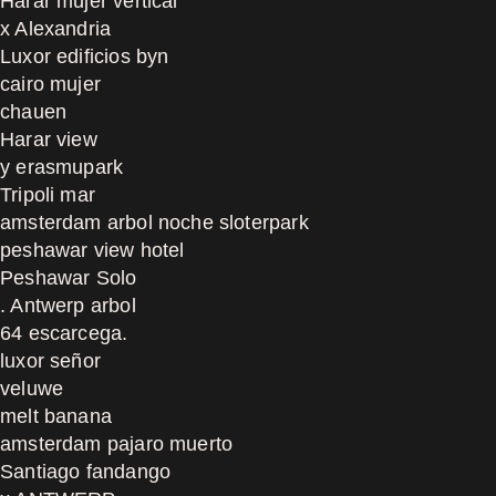
Harar mujer vertical
x Alexandria
Luxor edificios byn
cairo mujer
chauen
Harar view
y erasmupark
Tripoli mar
amsterdam arbol noche sloterpark
peshawar view hotel
Peshawar Solo
. Antwerp arbol
64 escarcega.
luxor señor
veluwe
melt banana
amsterdam pajaro muerto
Santiago fandango