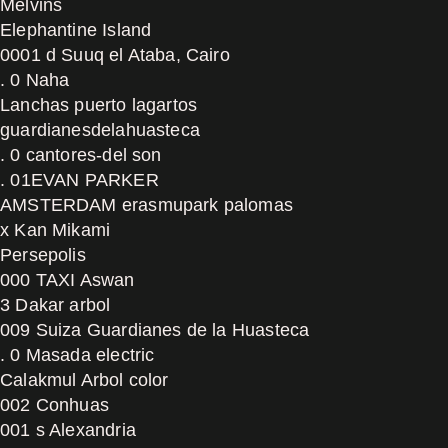
Melvins
Elephantine Island
0001 d Suuq el Ataba, Cairo
. 0 Naha
Lanchas puerto lagartos
guardianesdelahuasteca
. 0 cantores-del son
. 01EVAN PARKER
AMSTERDAM erasmupark palomas
x Kan Mikami
Persepolis
000 TAXI Aswan
3 Dakar arbol
009 Suiza Guardianes de la Huasteca
. 0 Masada electric
Calakmul Arbol color
002 Conhuas
001 s Alexandria