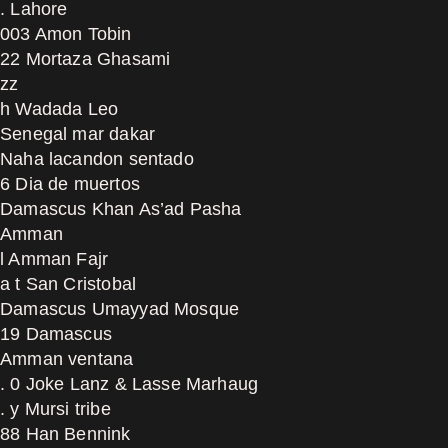
. Lahore
003 Amon Tobin
22 Mortaza Ghasami
zz
h Wadada Leo
Senegal mar dakar
Naha lacandon sentado
6 Dia de muertos
Damascus Khan As’ad Pasha
Amman
l Amman Fajr
a t San Cristobal
Damascus Umayyad Mosque
19 Damascus
Amman ventana
. 0 Joke Lanz & Lasse Marhaug
. y Mursi tribe
88 Han Bennink