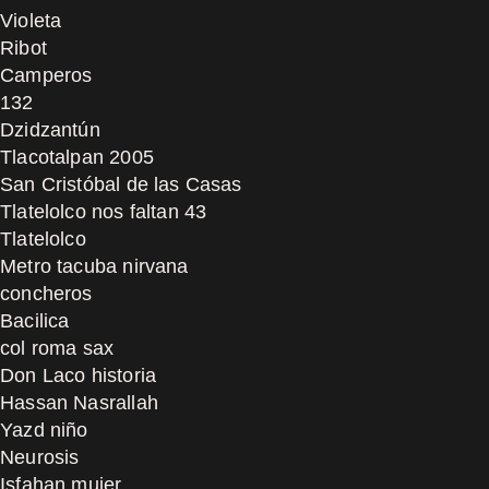
Violeta
Ribot
Camperos
132
Dzidzantún
Tlacotalpan 2005
San Cristóbal de las Casas
Tlatelolco nos faltan 43
Tlatelolco
Metro tacuba nirvana
concheros
Bacilica
col roma sax
Don Laco historia
Hassan Nasrallah
Yazd niño
Neurosis
Isfahan mujer