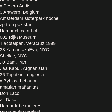
x Pesero Addis
3 Antwerp, Belgium
Amsterdam sloterpark noche
zp tren pakistan
Hamar chica arbol
001 RijksMuseum,
Tlacotalpan, Veracruz 1999
33 YamantakaEye, NYC
Shellac, NYC
. 0 Bam, Iran
. aa Kabul, Afghanistan
36 Tepetzintla, iglesia
x Byblos, Lebanon
amatlan mañanitas
Don Laco
z l Dakar
Hamar tribe mujeres