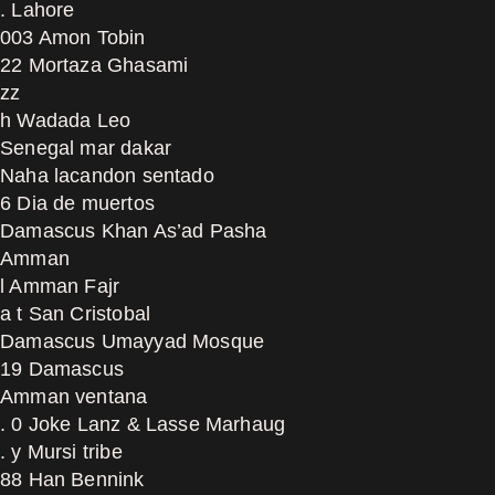
. Lahore
003 Amon Tobin
22 Mortaza Ghasami
zz
h Wadada Leo
Senegal mar dakar
Naha lacandon sentado
6 Dia de muertos
Damascus Khan As’ad Pasha
Amman
l Amman Fajr
a t San Cristobal
Damascus Umayyad Mosque
19 Damascus
Amman ventana
. 0 Joke Lanz & Lasse Marhaug
. y Mursi tribe
88 Han Bennink