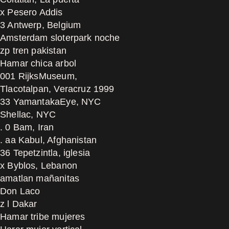
x Pesero Addis
3 Antwerp, Belgium
Amsterdam sloterpark noche
zp tren pakistan
Hamar chica arbol
001 RijksMuseum,
Tlacotalpan, Veracruz 1999
33 YamantakaEye, NYC
Shellac, NYC
. 0 Bam, Iran
. aa Kabul, Afghanistan
36 Tepetzintla, iglesia
x Byblos, Lebanon
amatlan mañanitas
Don Laco
z l Dakar
Hamar tribe mujeres