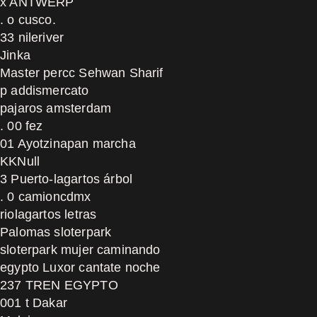
x ANTWERP
. o cusco.
33 nileriver
Jinka
Master percc Sehwan Sharif
p addismercato
pajaros amsterdam
. 00 fez
01 Ayotzinapan marcha
KKNull
3 Puerto-lagartos árbol
. 0 camioncdmx
riolagartos letras
Palomas sloterpark
sloterpark mujer caminando
egypto Luxor cantate noche
237 TREN EGYPTO
001 t Dakar