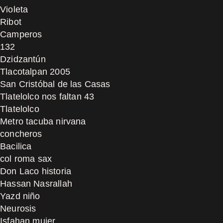
Violeta
Ribot
Camperos
132
Dzidzantún
Tlacotalpan 2005
San Cristóbal de las Casas
Tlatelolco nos faltan 43
Tlatelolco
Metro tacuba nirvana
concheros
Bacilica
col roma sax
Don Laco historia
Hassan Nasrallah
Yazd niño
Neurosis
Isfahan mujer