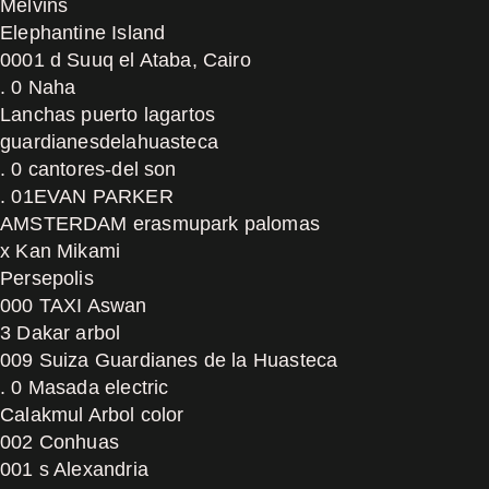
Melvins
Elephantine Island
0001 d Suuq el Ataba, Cairo
. 0 Naha
Lanchas puerto lagartos
guardianesdelahuasteca
. 0 cantores-del son
. 01EVAN PARKER
AMSTERDAM erasmupark palomas
x Kan Mikami
Persepolis
000 TAXI Aswan
3 Dakar arbol
009 Suiza Guardianes de la Huasteca
. 0 Masada electric
Calakmul Arbol color
002 Conhuas
001 s Alexandria