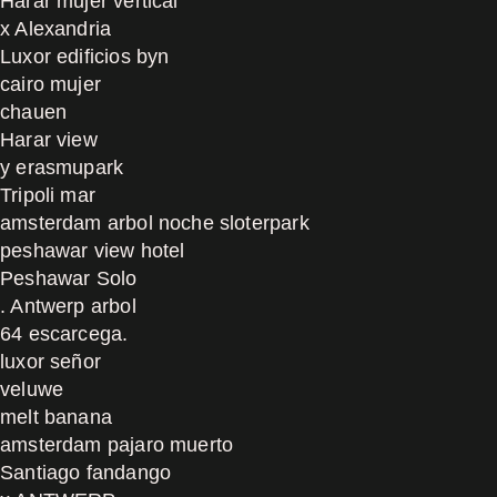
Harar mujer vertical
x Alexandria
Luxor edificios byn
cairo mujer
chauen
Harar view
y erasmupark
Tripoli mar
amsterdam arbol noche sloterpark
peshawar view hotel
Peshawar Solo
. Antwerp arbol
64 escarcega.
luxor señor
veluwe
melt banana
amsterdam pajaro muerto
Santiago fandango