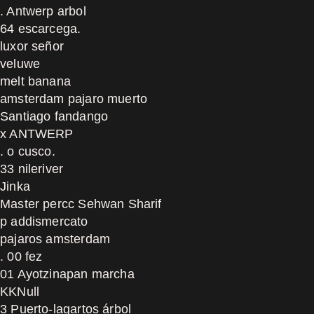
. Antwerp arbol
64 escarcega.
luxor señor
veluwe
melt banana
amsterdam pajaro muerto
Santiago fandango
x ANTWERP
. o cusco.
33 nileriver
Jinka
Master percc Sehwan Sharif
p addismercato
pajaros amsterdam
. 00 fez
01 Ayotzinapan marcha
KKNull
3 Puerto-lagartos árbol