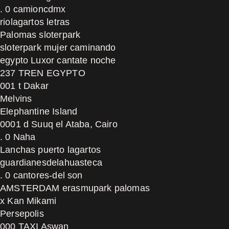
. 0 camioncdmx
riolagartos letras
Palomas sloterpark
sloterpark mujer caminando
egypto Luxor cantate noche
237 TREN EGYPTO
001 t Dakar
Melvins
Elephantine Island
0001 d Suuq el Ataba, Cairo
. 0 Naha
Lanchas puerto lagartos
guardianesdelahuasteca
. 0 cantores-del son
AMSTERDAM erasmupark palomas
x Kan Mikami
Persepolis
000 TAXI Aswan