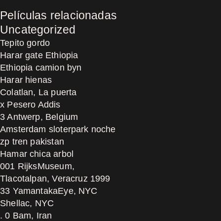
Películas relacionadas
Uncategorized
Tepito gordo
Harar gate Ethiopia
Ethiopia camion byn
Harar hienas
Colatlan, La puerta
x Pesero Addis
3 Antwerp, Belgium
Amsterdam sloterpark noche
zp tren pakistan
Hamar chica arbol
001 RijksMuseum,
Tlacotalpan, Veracruz 1999
33 YamantakaEye, NYC
Shellac, NYC
. 0 Bam, Iran