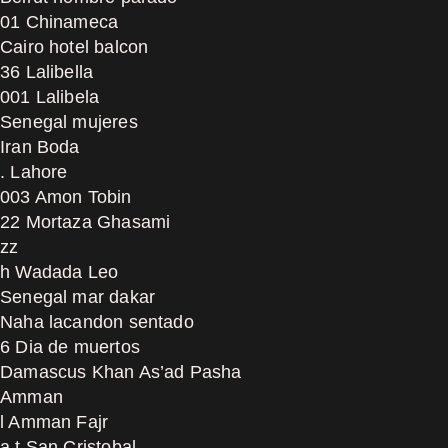
01 Chinameca
Cairo hotel balcon
36 Lalibella
001 Lalibela
Senegal mujeres
Iran Boda
. Lahore
003 Amon Tobin
22 Mortaza Ghasami
zz
h Wadada Leo
Senegal mar dakar
Naha lacandon sentado
6 Dia de muertos
Damascus Khan As’ad Pasha
Amman
l Amman Fajr
a t San Cristobal