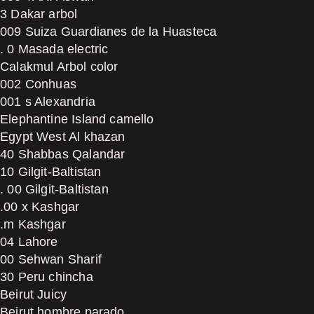
3 Dakar arbol
009 Suiza Guardianes de la Huasteca
. 0 Masada electric
Calakmul Arbol color
002 Conhuas
001 s Alexandria
Elephantine Island camello
Egypt West Al khazan
40 Shabbas Qalandar
10 Gilgit-Baltistan
. 00 Gilgit-Baltistan
.00 x Kashgar
.m Kashgar
04 Lahore
00 Sehwan Sharif
30 Peru chincha
Beirut Juicy
Beirut hombre parado